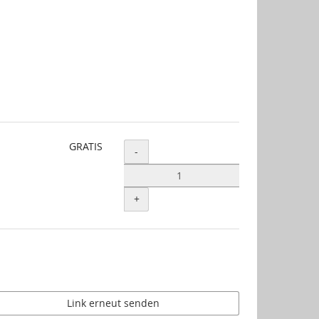
GRATIS
Menge
-
+
Link erneut senden