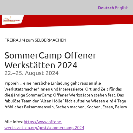
Zum
Deutsch
English
Haupt-
Inhalt
springen
FREIRAUM zum SELBERMACHEN
SommerCamp Offener
Werkstätten 2024
bis
22.
–
25. August 2024
Yippieh ... eine herzliche Einladung geht raus an alle
Werkstattmacher*innen und Interessierte. Ort und Zeit für das
diesjährige SommerCamp Offener Werkstätten stehen fest. Das
fabulöse Team der "Alten Hölle" lädt auf seine Wiesen ein! 4 Tage
fröhliches Beisammensein, Sachen machen, Kochen, Essen, Feiern
...
Alle Infos:
https://www.offene-
werkstaetten.org/post/sommercamp-2024