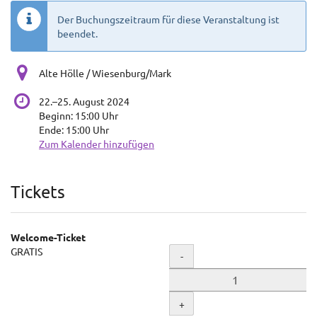
Der Buchungszeitraum für diese Veranstaltung ist
beendet.
Alte Hölle / Wiesenburg/Mark
bis
22.
–
25. August 2024
Beginn:
15:00
Uhr
Ende:
15:00
Uhr
Zum Kalender hinzufügen
Produkte
Tickets
Welcome-Ticket
GRATIS
Menge
-
+